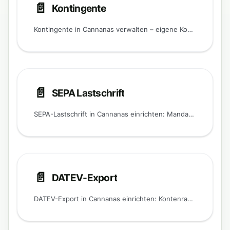
📄️
Kontingente
Kontingente in Cannanas verwalten – eigene Kontingent-Typen, Aufladung über Beiträge, Verfall, Korrekturen und Einsatz bei der Abgabe.
📄️
SEPA Lastschrift
SEPA-Lastschrift in Cannanas einrichten: Mandate verwalten, Buchungen erstellen und XML-Dateien für die Bank exportieren.
📄️
DATEV-Export
DATEV-Export in Cannanas einrichten: Kontenrahmen, Sachkonten und monatliche Exportdateien für die Steuerberatung konfigurieren.