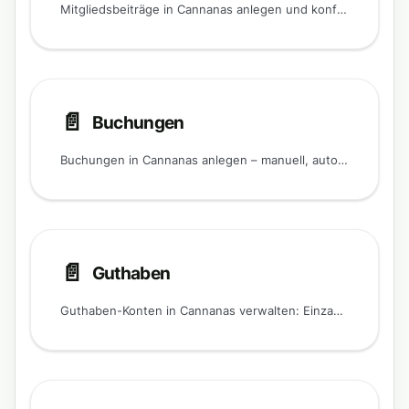
Mitgliedsbeiträge in Cannanas anlegen und konfigurieren: Beitragsarten, Preise, Kontingente, Guthaben und automatische Buchung.
📄️
Buchungen
Buchungen in Cannanas anlegen – manuell, automatisiert oder individuell. Zahlungsmethoden, Statusübersicht und Tipps für die Finanzverwaltung.
📄️
Guthaben
Guthaben-Konten in Cannanas verwalten: Einzahlungen, Korrekturen, automatische Aufladung und Nutzung bei der Abgabe – inklusive Guthabenpakete, Pauschalen und Flatrates.