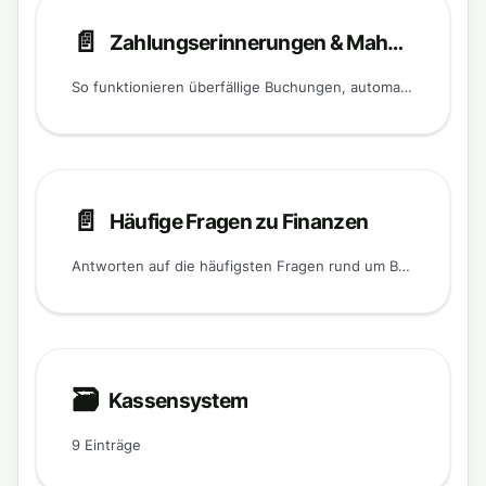
📄️
Zahlungserinnerungen & Mahnverfahren
So funktionieren überfällige Buchungen, automatische Zahlungserinnerungen und der manuelle Status „Mahnverfahren" in Cannanas. Cannanas automatisiert das Mahnverfahren bewusst nicht – die Kommunikation mit dem Mitglied bleibt immer beim Club.
📄️
Häufige Fragen zu Finanzen
Antworten auf die häufigsten Fragen rund um Buchungen, SEPA-Export, DATEV, Guthaben und Rechnungen in Cannanas.
🗃
Kassensystem
9 Einträge