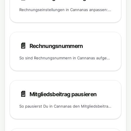
Rechnungseinstellungen in Cannanas anpassen: Rechnungstexte, Mitgliederdaten und Layoutoptionen individuell konfigurieren.
📄️
Rechnungsnummern
So sind Rechnungsnummern in Cannanas aufgebaut.
📄️
Mitgliedsbeitrag pausieren
So pausierst Du in Cannanas den Mitgliedsbeitrag eines einzelnen Mitglieds, ohne die Mitgliedschaft zu beenden: Mitglied vom Beitrag entfernen und bei Bedarf wieder zuweisen.